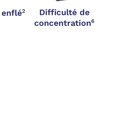
Difficulté de
2
 enflé
6
concentration