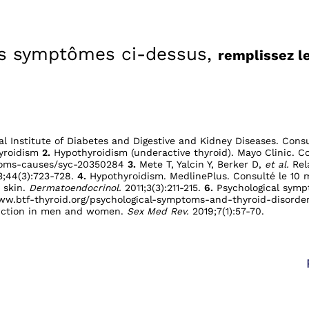
des symptômes ci-dessus,
remplissez l
al Institute of Diabetes and Digestive and Kidney Diseases. Cons
yroidism
2.
Hypothyroidism (underactive thyroid). Mayo Clinic. C
toms-causes/syc-20350284
3.
Mete T, Yalcin Y, Berker D,
et al.
Rel
;44(3):723-728.
4.
Hypothyroidism. MedlinePlus. Consulté le 10 
 skin.
Dermatoendocrinol.
2011;3(3):211-215.
6.
Psychological sympt
ww.btf-thyroid.org/psychological-symptoms-and-thyroid-disorde
unction in men and women.
Sex Med Rev.
2019;7(1):57-70.