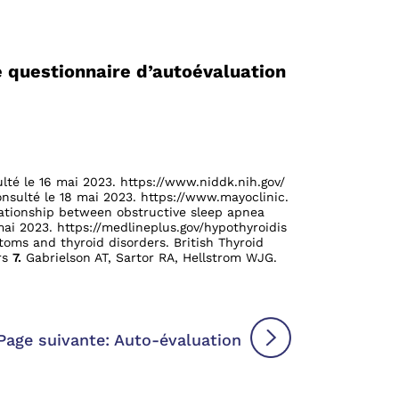
e questionnaire d’autoévaluation
ulté le 16 mai 2023.
https://www.niddk.nih.gov/
onsulté le 18 mai 2023.
https://www.mayoclinic.
ationship between obstructive sleep apnea
mai 2023.
https://medlineplus.gov/hypothyroidis
oms and thyroid disorders. British Thyroid
rs
7.
Gabrielson AT, Sartor RA, Hellstrom WJG.
Page suivante: Auto-évaluation