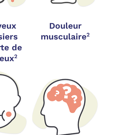
veux
Douleur
2
siers
musculaire
rte de
2
eux