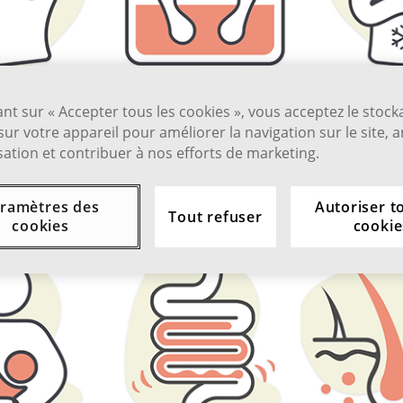
2
2
ssion
Gain de poids
Intolér
ant sur « Accepter tous les cookies », vous acceptez le stoc
sur votre appareil pour améliorer la navigation sur le site, 
fro
isation et contribuer à nos efforts de marketing.
ramètres des
Autoriser t
Tout refuser
cookies
cookie