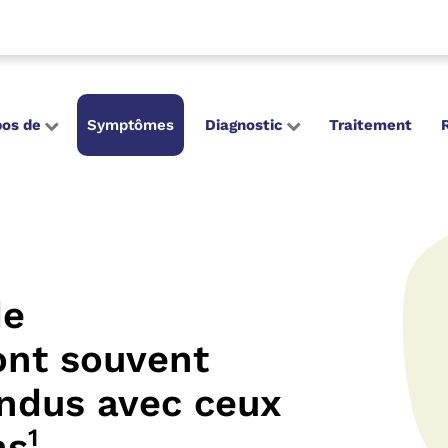
pos de
Symptômes
Diagnostic
Traitement
de
nt souvent
ondus
avec ceux
1
ns
.