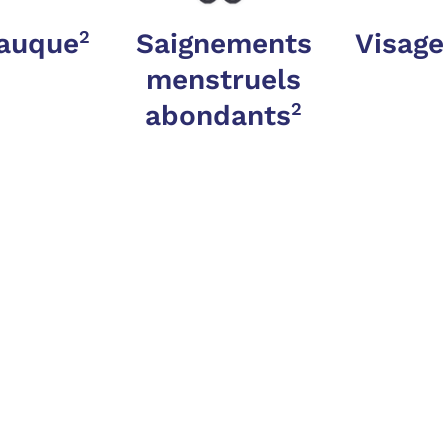
2
rauque
Saignements
Visage
menstruels
2
abondants