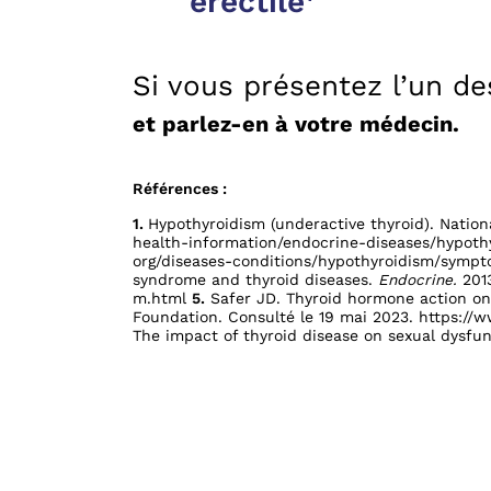
érectile
Si vous présentez l’un 
et parlez-en à votre médecin.
Références :
1.
Hypothyroidism (underactive thyroid). Nation
health-information/endocrine-diseases/hypoth
org/diseases-conditions/hypothyroidism/symp
syndrome and thyroid diseases.
Endocrine.
2013
m.html
5.
Safer JD. Thyroid hormone action on
Foundation. Consulté le 19 mai 2023.
https://w
The impact of thyroid disease on sexual dysf