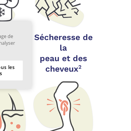
ance au
Sécheresse de
kage de
analyser
2
id
la
peau et des
2
ous les
cheveux
s