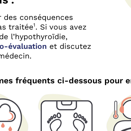
ir des conséquences
1
as traitée
. Si vous avez
de l’hypothyroïdie,
uto-évaluation
et discutez
 médecin.
es fréquents ci-dessous pour en