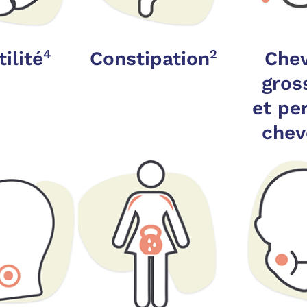
4
2
tilité
Constipation
Che
gros
et pe
chev