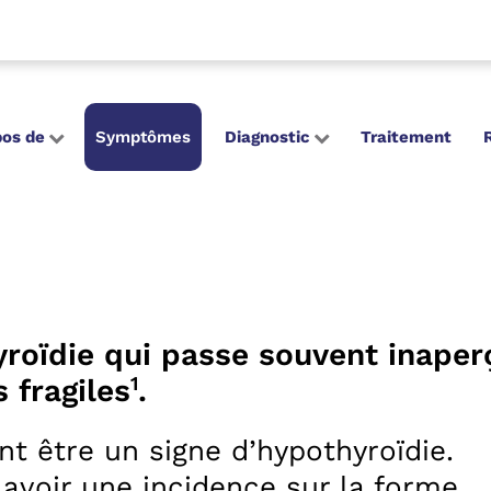
pos de
Symptômes
Diagnostic
Traitement
oïdie qui passe souvent inaper
1
 fragiles
.
nt être un signe d’hypothyroïdie.
avoir une incidence sur la forme