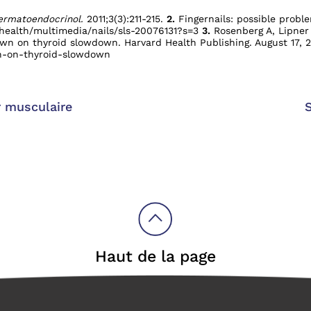
ermatoendocrinol.
2011;3(3):211-215.
2.
Fingernails: possible probl
-health/multimedia/nails/sls-20076131?s=3
3.
Rosenberg A, Lipner 
n on thyroid slowdown. Harvard Health Publishing. August 17, 2
wn-on-thyroid-slowdown
 musculaire
Haut de la page