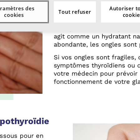
Parlez à votre méde
ramètres des
Autoriser t
Tout refuser
cookies
cookie
La thyroïde contrôle égaleme
transpire moins lorsque la 
agit comme un hydratant nat
abondante, les ongles sont p
Si vos ongles sont fragiles,
symptômes thyroïdiens ou d
votre médecin pour prévoir 
fonctionnement de votre gl
pothyroïdie
essous pour en