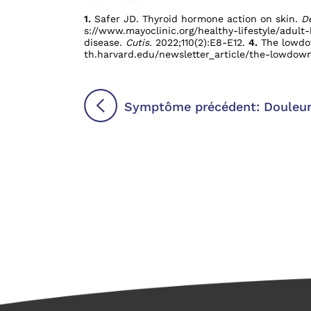
1.
Safer JD. Thyroid hormone action on skin.
D
s://www.mayoclinic.org/healthy-lifestyle/adult
disease.
Cutis.
2022;110(2):E8-E12.
4.
The lowdow
th.harvard.edu/newsletter_article/the-lowdo
Symptôme précédent: Douleur