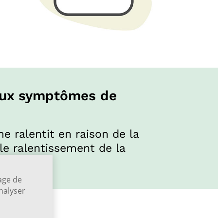
reux symptômes de
me ralentit en raison de la
le ralentissement de la
1,3
niers
.
kage de
analyser