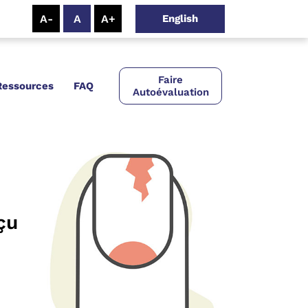
English
Faire
Ressources
FAQ
Autoévaluation
çu