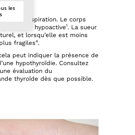
cin
ous les
s
nt la transpiration. Le corps
1
thyroïde est hypoactive
. La sueur
urel, et lorsqu’elle est moins
4
lus fragiles
.
 cela peut indiquer la présence de
’une hypothyroïdie. Consultez
une évaluation du
ande thyroïde dès que possible.