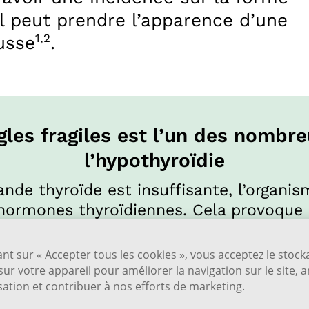
el peut prendre l’apparence d’une
1,2
ousse
.
gles fragiles est l’un des nomb
l’hypothyroïdie
lande thyroïde est insuffisante, l’organis
hormones thyroïdiennes. Cela provoque 
nce des ongles et la fragilité de ces der
ant sur « Accepter tous les cookies », vous acceptez le stoc
sur votre appareil pour améliorer la navigation sur le site, 
isation et contribuer à nos efforts de marketing.