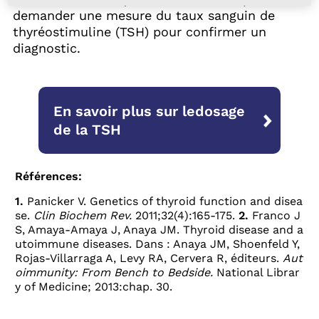
demander une mesure du taux sanguin de
thyréostimuline (TSH) pour confirmer un
diagnostic.
En savoir plus sur le
dosage
de la TSH
Références:
1.
Panicker V. Genetics of thyroid function and disea
se.
Clin Biochem Rev.
2011;32(4):165-175.
2.
Franco J
S, Amaya-Amaya J, Anaya JM. Thyroid disease and a
utoimmune diseases. Dans : Anaya JM, Shoenfeld Y,
Rojas-Villarraga A, Levy RA, Cervera R, éditeurs.
Aut
oimmunity: From Bench to Bedside.
National Librar
y of Medicine; 2013:chap. 30.