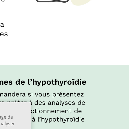
la
des
es de l’hypothyroïdie
mandera si vous présentez
s prêter à des analyses de
luer le fonctionnement de
kage de
res liées à l’hypothyroïdie
analyser
ents.