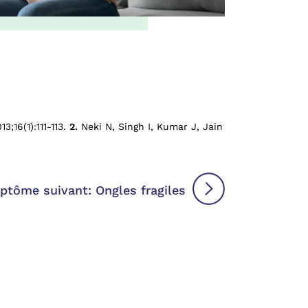
3;16(1):111-113.
2.
Neki N, Singh I, Kumar J, Jain
tôme suivant: Ongles fragiles