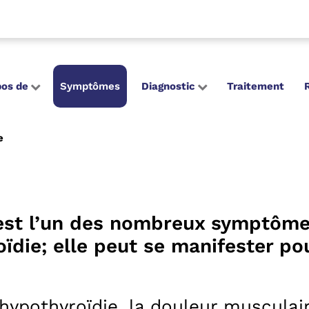
pos de
Symptômes
Diagnostic
Traitement
e
 est l’un des nombreux symptôm
oïdie; elle peut se manifester po
hypothyroïdie, la douleur musculai