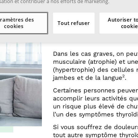
isation et contribuer à nos efforts de marketing.
ramètres des
Autoriser t
Tout refuser
cookies
cookie
Parlez à votre méde
Dans les cas graves, on pe
musculaire (atrophie) et u
(hypertrophie) des cellules
2
jambes et de la langue
.
Certaines personnes peuvent 
accomplir leurs activités q
un risque plus élevé de chu
l’un des symptômes thyroïdi
Si vous souffrez de douleur
tout autre symptôme thyroïd