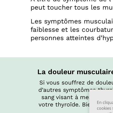
peut toucher tous les mu
Les symptômes musculaires
faiblesse et les courbat
personnes atteintes d’hy
La douleur musculair
Si vous souffrez de doul
d’autres symptômes thyroï
sang visant à mesurer vo
En cliqu
votre thyroïde. Bien qu’el
cookies 
peuv