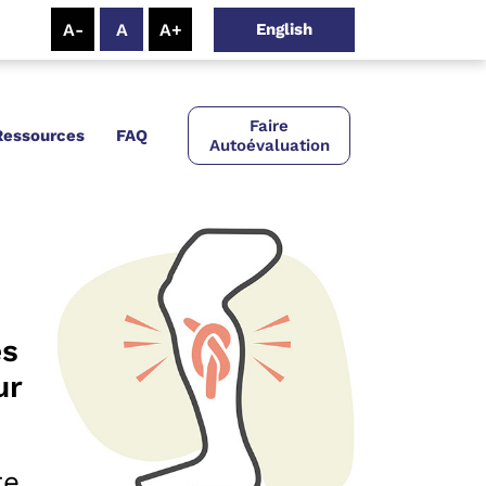
English
Faire
Ressources
FAQ
Autoévaluation
es
ur
re