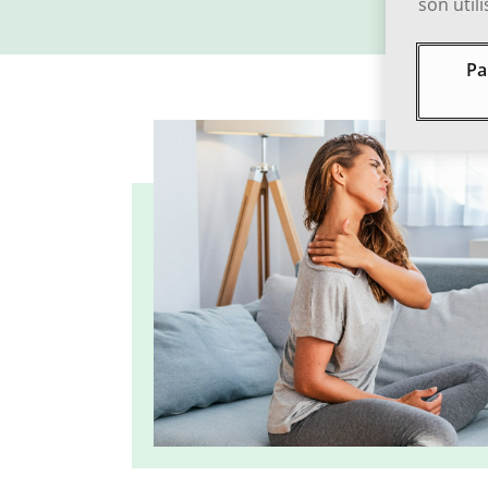
son util
Pa