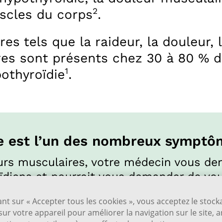
2
scles du corps
.
 tels que la raideur, la douleur, 
ures sont présents chez 30 à 80 % 
1
pothyroïdie
.
e est l’un des nombreux symptôm
eurs musculaires, votre médecin vous de
diens et pourrait vous demander de vou
s taux de TSH, de T3 et de T4 afin d’éva
ant sur « Accepter tous les cookies », vous acceptez le stoc
les soient intenses, les douleurs musculai
sur votre appareil pour améliorer la navigation sur le site, 
ent être traitées au moyen de médicam