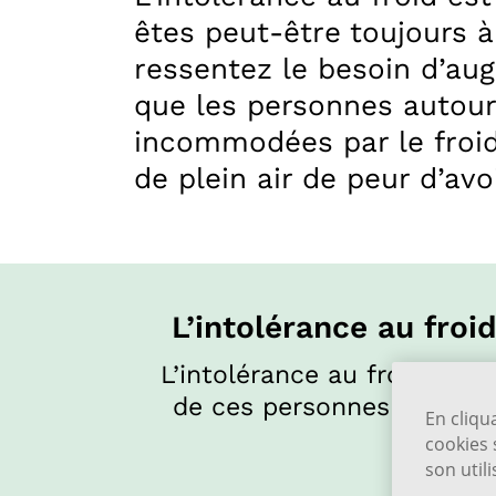
êtes peut-être toujours à
ressentez le besoin d’aug
que les personnes autou
incommodées par le froid.
de plein air de peur d’avo
L’intolérance au fro
L’intolérance au froid est 
de ces personnes qui ont 
En cliqu
cookies 
son util