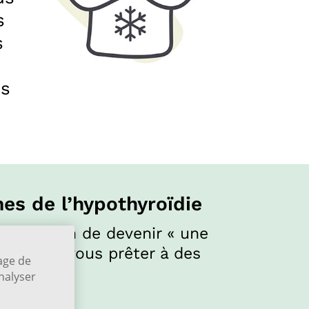
s
s
és
es de l’hypothyroïdie
’impression de devenir « une
cin pour vous prêter à des
kage de
.
analyser