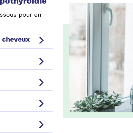
pothyroïdie
essous pour en
s cheveux