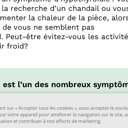
 la recherche d’un chandail ou vou
menter la chaleur de la pièce, alor
r de vous ne semblent pas
 Peut-être évitez-vous les activit
ir froid?
id est l’un des nombreux symptôm
1
un signe d’hypothyroïdie
. Si vous avez l
toujours froid », parlez-en à votre méde
ant sur « Accepter tous les cookies », vous acceptez le stoc
examens visant à déceler l’hypothyroïdie
sur votre appareil pour améliorer la navigation sur le site, 
isation et contribuer à nos efforts de marketing.