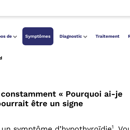
pos de
Symptômes
Diagnostic
Traitement
d
 constamment « Pourquoi ai-je
pourrait être un signe
1
st un symptôme d’hypothyroïdie
. Vo