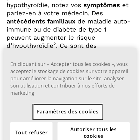
hypothyroïdie, notez vos
symptômes
et
parlez-en à votre médecin. Des
antécédents familiaux
de maladie auto-
immune ou de diabète de type 1
peuvent augmenter le risque
2
d’hypothyroïdie
. Ce sont des
renseignements que vous aurez tout
intérêt à donner à votre médecin lors de
En cliquant sur « Accepter tous les cookies », vous
votre prochain rendez-vous.
acceptez le stockage de cookies sur votre appareil
pour améliorer la navigation sur le site, analyser
son utilisation et contribuer à nos efforts de
Références :
marketing.
1.
Is my thyroid making enough hormone? Harvard
Health Publishing. Consulté le 25 mai 2023.
https://
Paramètres des cookies
www.health.harvard.edu/blog/need-to-check-your-
thyroid-maybe-not-2019072217388
2.
Hypothyroidis
m (underactive thyroid). Mayo Clinic. Consulté le 25
Autoriser tous les
mai 2023.
https://www.mayoclinic.org/diseases-con
Tout refuser
cookies
ditions/hypothyroidism/symptoms-causes/syc-2035