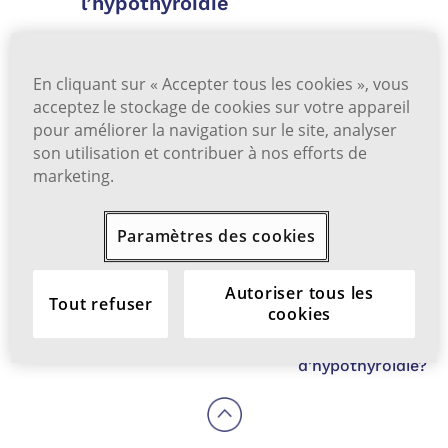
l’hypothyroïdie
Référence :
En cliquant sur « Accepter tous les cookies », vous
1.
Shomon M. TSH levels: what do high and low lev
acceptez le stockage de cookies sur votre appareil
els mean? Verywell Health. Consulté le 23 mai 2023.
pour améliorer la navigation sur le site, analyser
https://www.verywellhealth.com/understanding-thy
son utilisation et contribuer à nos efforts de
roid-blood-tests-low-or-high-tsh-3233198
marketing.
Paramètres des cookies
Page précédente:
Page suivante:
FAQ
Pourquoi est-il
Autoriser tous les
Tout refuser
important d’effectuer
cookies
un dosage de la TSH
après un diagnostic
d’hypothyroïdie?