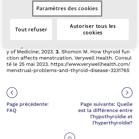
Références :
Paramètres des cookies
1.
John JD, Damodaran V, Radhakrishnan S. Assess
ment of thyroid and prolactin levels among the wo
Autoriser tous les
men with abnormal uterine bleeding.
Int J Reprod
Tout refuser
cookies
Contracept Obstet Gynecol.
2017;6(6):2547-2552.
2.
Pirahanchi Y, Toro F, Jialal I. Physiology, thyroid stim
ulating hormone. Dans :
StatPearls.
National Librar
y of Medicine; 2023.
3.
Shomon M. How thyroid fun
ction affects menstruation. Verywell Health. Consul
té le 25 mai 2023.
https://www.verywellhealth.com/
menstrual-problems-and-thyroid-disease-3231765
Page précédente:
Page suivante: Quelle
FAQ
est la différence entre
l’hypothyroïdie et
l’hyperthyroïdie?