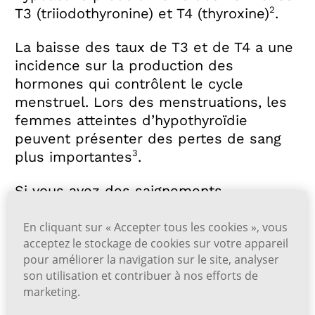
2
T3 (triiodothyronine) et T4 (thyroxine)
.
La baisse des taux de T3 et de T4 a une
incidence sur la production des
hormones qui contrôlent le cycle
menstruel. Lors des menstruations, les
femmes atteintes d’hypothyroïdie
peuvent présenter des pertes de sang
3
plus importantes
.
Si vous avez des saignements
menstruels abondants, cela peut être un
symptôme d’hypothyroïdie. Parlez à
En cliquant sur « Accepter tous les cookies », vous
acceptez le stockage de cookies sur votre appareil
votre médecin afin de prévoir une
pour améliorer la navigation sur le site, analyser
évaluation du fonctionnement de votre
son utilisation et contribuer à nos efforts de
glande thyroïde.
marketing.