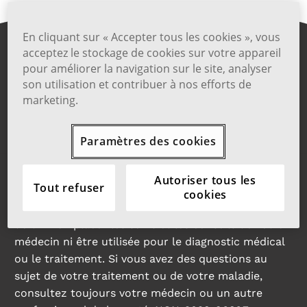
En cliquant sur « Accepter tous les cookies », vous
Partager
acceptez le stockage de cookies sur votre appareil
pour améliorer la navigation sur le site, analyser
son utilisation et contribuer à nos efforts de
marketing.
Plan du site
Politique de confidentialité
Conditions d’utilisation
Paramètres des cookies
©2024 Viatris Inc. Tous droits réservés.
Autoriser tous les
Tout refuser
L’information de nature générale fournie sur ce site
cookies
Web est offerte à titre éducatif seulement. Elle ne
doit ni remplacer les soins et les conseils de votre
médecin ni être utilisée pour le diagnostic médical
ou le traitement. Si vous avez des questions au
sujet de votre traitement ou de votre maladie,
consultez toujours votre médecin ou un autre